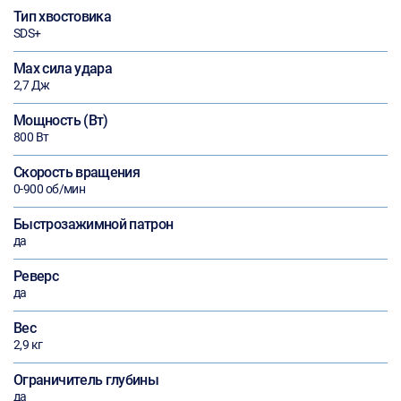
Тип хвостовика
SDS+
Max сила удара
2,7 Дж
Мощность (Вт)
800 Вт
Скорость вращения
0-900 об/мин
Быстрозажимной патрон
да
Реверс
да
Вес
2,9 кг
Ограничитель глубины
да