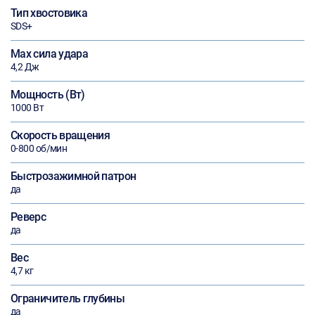
Тип хвостовика
SDS+
Max сила удара
4,2 Дж
Мощность (Вт)
1000 Вт
Скорость вращения
0-800 об/мин
Быстрозажимной патрон
да
Реверс
да
Вес
4,7 кг
Ограничитель глубины
да