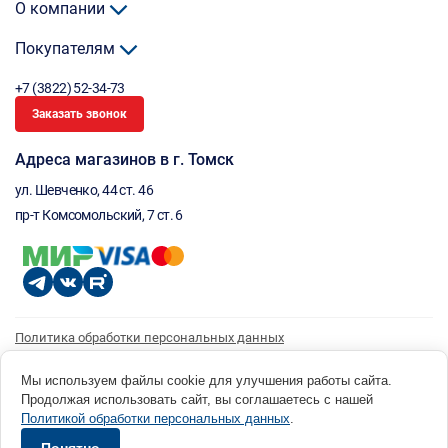
О компании
Покупателям
+7 (3822) 52-34-73
Заказать звонок
Адреса магазинов в г. Томск
ул. Шевченко, 44 ст. 46
пр-т Комсомольский, 7 ст. 6
Политика обработки персональных данных
Согласие на обработку персональных данных
Согласие на получение рассылки
Мы используем файлы cookie для улучшения работы сайта.
Продолжая использовать сайт, вы соглашаетесь с нашей
© 1996 - 2026 инструмент парк «Мастер Плюс» Россия, г. Томск, ул. Шевченко, 44 ст. 46, (3822) 52-34-
Политикой обработки персональных данных
.
73 okp@masterplus.tomsk.ru ИП Брусницын Д.Н. ИНН 701700002741
Разработано в Sibcode.team