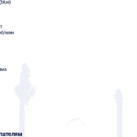
(blue)
т
об/мин
има
пателям