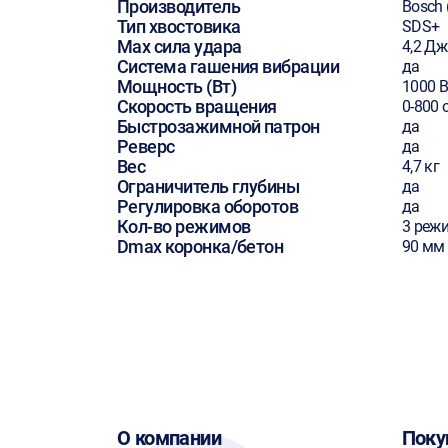
Производитель
Bosch 
Тип хвостовика
SDS+
Max сила удара
4,2 Дж
Система гашения вибрации
да
Мощность (Вт)
1000 В
Скорость вращения
0-800 
Быстрозажимной патрон
да
Реверс
да
Вес
4,7 кг
Ограничитель глубины
да
Регулировка оборотов
да
Кол-во режимов
3 реж
Dmax коронка/бетон
90 мм
О компании
Поку