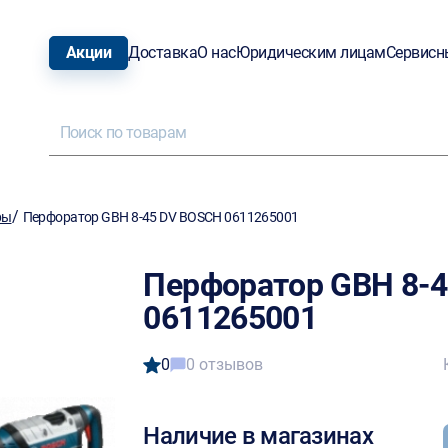
Акции
Доставка
О нас
Юридическим лицам
Сервисн
/
ры
Перфоратор GBH 8-45 DV BOSCH 0611265001
Перфоратор GBH 8-
0611265001
0
0 отзывов
Наличие в магазинах