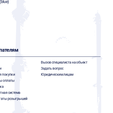
(blue)
пателям
Вызов специалиста на объект
и
Задать вопрос
я покупки
Юридическим лицам
ы оплаты
ка
тная система
таты розыгрышей