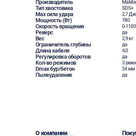
Производитель
Makita
Тип хвостовика
SDS+
Max сила удара
2,7 Дж
Мощность (Вт)
780
Скорость вращения
0-1100
Реверс
да
Вес
2,9 кг
Ограничитель глубины
да
Длина кабеля
4,0
Регулировка оборотов
да
Кол-во режимов
3 реж
Dmax бур/бетон
24 мм
Пылеудаление
да
О компании
Поку