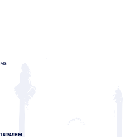
има
пателям