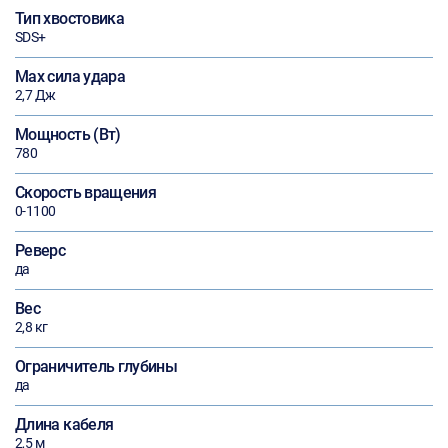
Тип хвостовика
SDS+
Max сила удара
2,7 Дж
Мощность (Вт)
780
Скорость вращения
0-1100
Реверс
да
Вес
2,8 кг
Ограничитель глубины
да
Длина кабеля
2,5 м