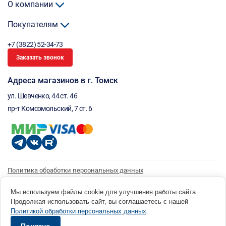
О компании
Покупателям
+7 (3822) 52-34-73
Заказать звонок
Адреса магазинов в г. Томск
ул. Шевченко, 44 ст. 46
пр-т Комсомольский, 7 ст. 6
Политика обработки персональных данных
Согласие на обработку персональных данных
Согласие на получение рассылки
Мы используем файлы cookie для улучшения работы сайта.
Продолжая использовать сайт, вы соглашаетесь с нашей
© 1996 - 2026 инструмент парк «Мастер Плюс» Россия, г. Томск, ул. Шевченко, 44 ст. 46, (3822) 52-34-
Политикой обработки персональных данных
.
73 okp@masterplus.tomsk.ru ИП Брусницын Д.Н. ИНН 701700002741
Разработано в Sibcode.team