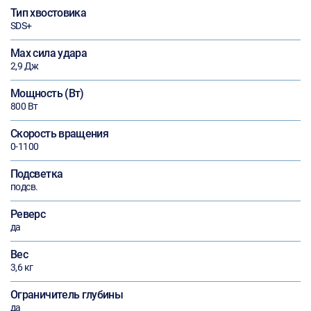
Тип хвостовика
SDS+
Max сила удара
2,9 Дж
Мощность (Вт)
800 Вт
Скорость вращения
0-1100
Подсветка
подсв.
Реверс
да
Вес
3,6 кг
Ограничитель глубины
да