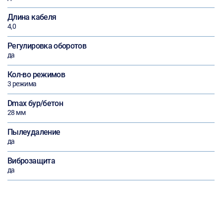
Длина кабеля
4,0
Регулировка оборотов
да
Кол-во режимов
3 режима
Dmax бур/бетон
28 мм
Пылеудаление
да
Виброзащита
да