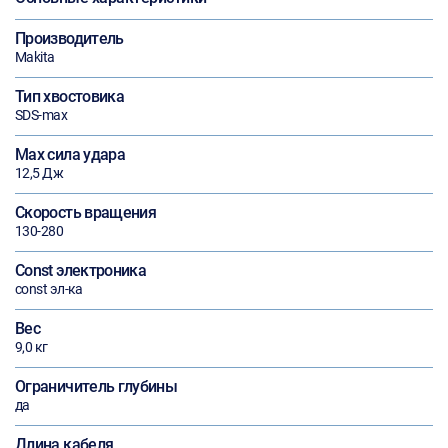
Производитель
Makita
Тип хвостовика
SDS-max
Max сила удара
12,5 Дж
Скорость вращения
130-280
Const электроника
const эл-ка
Вес
9,0 кг
Ограничитель глубины
да
Длина кабеля