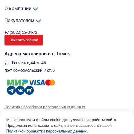
О компании
Покупателям
+7 (3822) 52-34-73
Заказать звонок
Адреса магазинов в г. Томск
ул. Шевченко, 44 ст. 46
пр-т Комсомольский, 7 ст. 6
Политика обработки персональных данных
Согласие на обработку персональных данных
Согласие на получение рассылки
Мы используем файлы cookie для улучшения работы сайта.
Продолжая использовать сайт, вы соглашаетесь с нашей
© 1996 - 2026 инструмент парк «Мастер Плюс» Россия, г. Томск, ул. Шевченко, 44 ст. 46, (3822) 52-34-
Политикой обработки персональных данных
.
73 okp@masterplus.tomsk.ru ИП Брусницын Д.Н. ИНН 701700002741