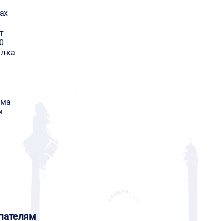
ax
т
0
эл-ка
има
м
пателям