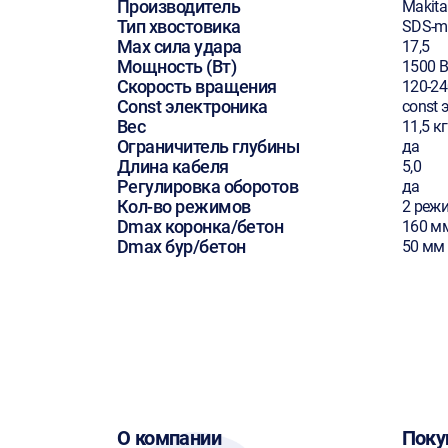
Производитель
Makita
Тип хвостовика
SDS-m
Max сила удара
17,5
Мощность (Вт)
1500 В
Скорость вращения
120-24
Const электроника
const 
Вес
11,5 кг
Ограничитель глубины
да
Длина кабеля
5,0
Регулировка оборотов
да
Кол-во режимов
2 реж
Dmax коронка/бетон
160 м
Dmax бур/бетон
50 мм
О компании
Поку