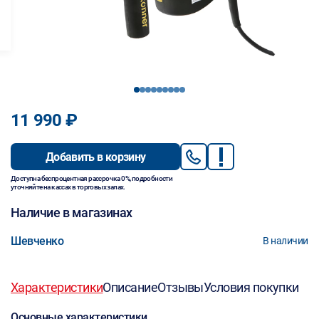
1
2
3
4
5
6
7
8
9
11 990 ₽
Добавить в корзину
Доступна беспроцентная рассрочка 0%, подробности
уточняйте на кассах в торговых залах.
Наличие в магазинах
Шевченко
В наличии
Характеристики
Описание
Отзывы
Условия покупки
Основные характеристики