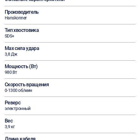
Производитель
Hanskonner
Тип хвостовика
SDS+
Max сила удара
3,8 Дж
Мощность (Вт)
980 Вт
Скорость вращения
0-1300 об/мин
Реверс
электронный
Вес
3,9 кг
Длина кабеля