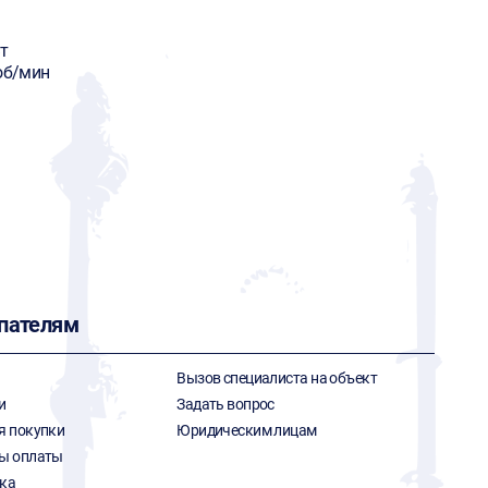
т
об/мин
пателям
Вызов специалиста на объект
и
Задать вопрос
я покупки
Юридическим лицам
ы оплаты
ка