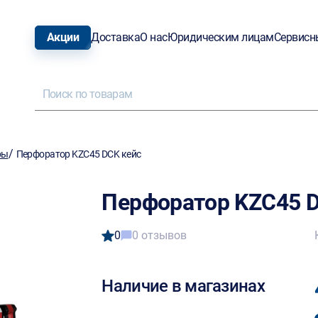
Акции
Доставка
О нас
Юридическим лицам
Сервисн
/
ры
Перфоратор KZC45 DCK кейс
Перфоратор KZC45 D
0
0 отзывов
Наличие в магазинах