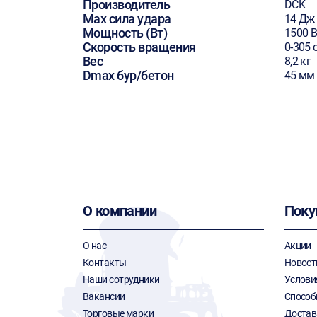
Производитель
DCK
Max сила удара
14 Дж
Мощность (Вт)
1500 В
Скорость вращения
0-305 
Вес
8,2 кг
Dmax бур/бетон
45 мм
О компании
Поку
О нас
Акции
Контакты
Новост
Наши сотрудники
Услови
Вакансии
Способ
Торговые марки
Достав