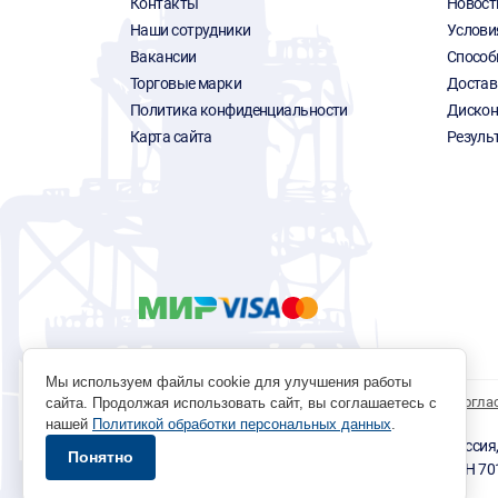
Контакты
Новост
Наши сотрудники
Услови
Вакансии
Способ
Торговые марки
Достав
Политика конфиденциальности
Дискон
Карта сайта
Резуль
Мы используем файлы cookie для улучшения работы
Политика обработки персональных данных
Согла
сайта. Продолжая использовать сайт, вы соглашаетесь с
нашей
Политикой обработки персональных данных
.
© 1996 - 2026 инструмент парк «Мастер Плюс» Россия, г.
Понятно
okp@masterplus.tomsk.ru ИП Брусницын Д.Н. ИНН 7