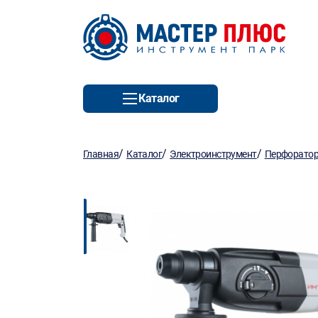
Каталог
/
/
/
Главная
Каталог
Электроинструмент
Перфорато