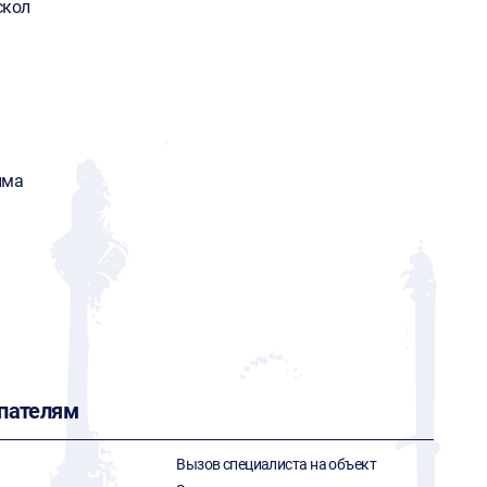
скол
има
пателям
Вызов специалиста на объект