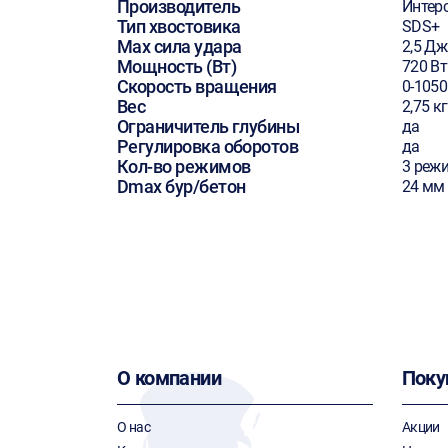
Производитель
Интер
Тип хвостовика
SDS+
Max сила удара
2,5 Дж
Мощность (Вт)
720 Вт
Скорость вращения
0-1050
Вес
2,75 кг
Ограничитель глубины
да
Регулировка оборотов
да
Кол-во режимов
3 реж
Dmax бур/бетон
24 мм
О компании
Поку
О нас
Акции