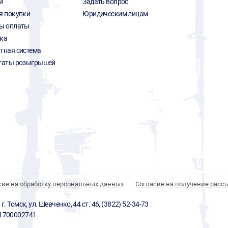
и
Задать вопрос
я покупки
Юридическим лицам
ы оплаты
ка
тная система
таты розыгрышей
сие на обработку персональных данных
Согласие на получение расс
 Томск, ул. Шевченко, 44 ст. 46, (3822) 52-34-73
01700002741