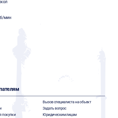
скол
об/мин
пателям
Вызов специалиста на объект
и
Задать вопрос
я покупки
Юридическим лицам