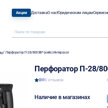
Акции
Доставка
О нас
Юридическим лицам
Сервисн
/
ры
Перфоратор П-28/800ЭВ* (кейс) Интерскол
Перфоратор П-28/80
0
0 отзывов
Наличие в магазинах