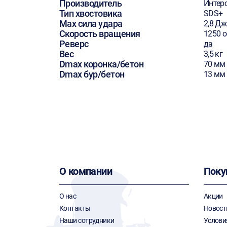
Производитель
Интер
Тип хвостовика
SDS+
Max сила удара
2,8 Дж
Скорость вращения
1250 
Реверс
да
Вес
3,5 кг
Dmax коронка/бетон
70 мм
Dmax бур/бетон
13 мм
О компании
Поку
О нас
Акции
Контакты
Новост
Наши сотрудники
Услови