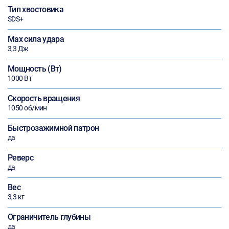
Тип хвостовика
SDS+
Max сила удара
3,3 Дж
Мощность (Вт)
1000 Вт
Скорость вращения
1050 об/мин
Быстрозажимной патрон
да
Реверс
да
Вес
3,3 кг
Ограничитель глубины
да