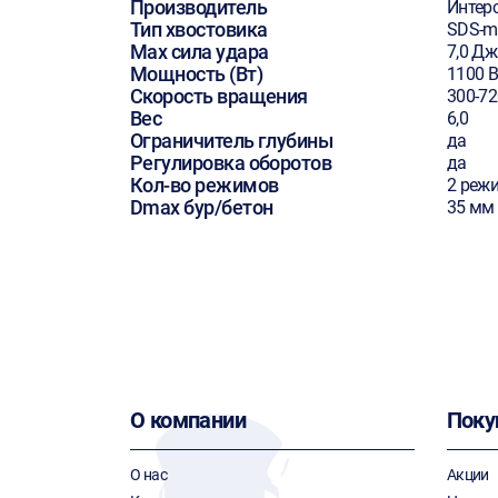
Производитель
Интер
Тип хвостовика
SDS-m
Max сила удара
7,0 Дж
Мощность (Вт)
1100 В
Скорость вращения
300-72
Вес
6,0
Ограничитель глубины
да
Регулировка оборотов
да
Кол-во режимов
2 реж
Dmax бур/бетон
35 мм
О компании
Поку
О нас
Акции