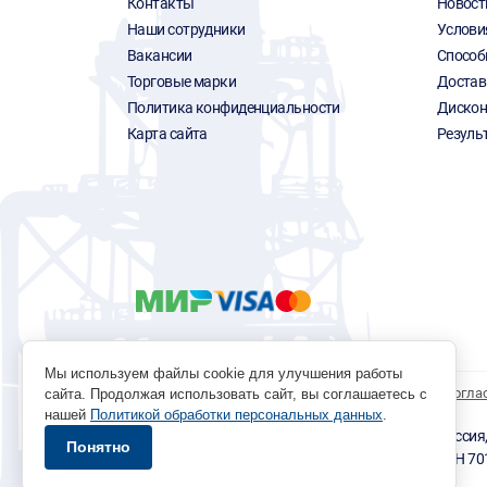
Контакты
Новост
Наши сотрудники
Услови
Вакансии
Способ
Торговые марки
Достав
Политика конфиденциальности
Дискон
Карта сайта
Резуль
Мы используем файлы cookie для улучшения работы
Политика обработки персональных данных
Согла
сайта. Продолжая использовать сайт, вы соглашаетесь с
нашей
Политикой обработки персональных данных
.
© 1996 - 2026 инструмент парк «Мастер Плюс» Россия, г.
Понятно
okp@masterplus.tomsk.ru ИП Брусницын Д.Н. ИНН 7