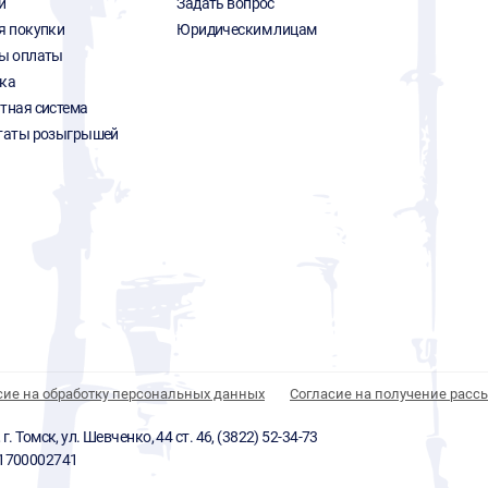
и
Задать вопрос
я покупки
Юридическим лицам
ы оплаты
ка
тная система
таты розыгрышей
сие на обработку персональных данных
Согласие на получение расс
 Томск, ул. Шевченко, 44 ст. 46, (3822) 52-34-73
01700002741