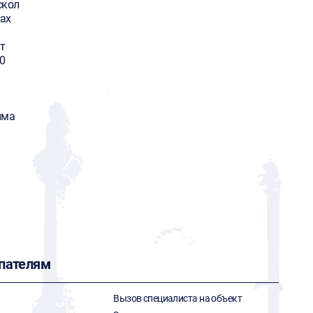
скол
ax
т
0
има
пателям
Вызов специалиста на объект