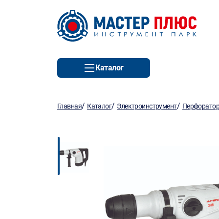
Каталог
/
/
/
Главная
Каталог
Электроинструмент
Перфорато