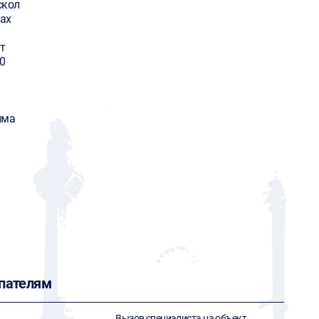
скол
ax
т
0
има
пателям
Вызов специалиста на объект