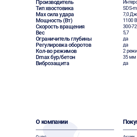
Производитель
Интер
Тип хвостовика
SDS-m
Max сила удара
7,0 Дж
Мощность (Вт)
1100 В
Скорость вращения
300-72
Вес
5,7
Ограничитель глубины
да
Регулировка оборотов
да
Кол-во режимов
2 реж
Dmax бур/бетон
35 мм
Виброзащита
да
О компании
Поку
О нас
Акции