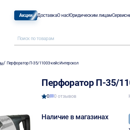
Акции
Доставка
О нас
Юридическим лицам
Сервисн
/
ры
Перфоратор П-35/1100Э кейс Интерскол
Перфоратор П-35/11
0
0 отзывов
Наличие в магазинах