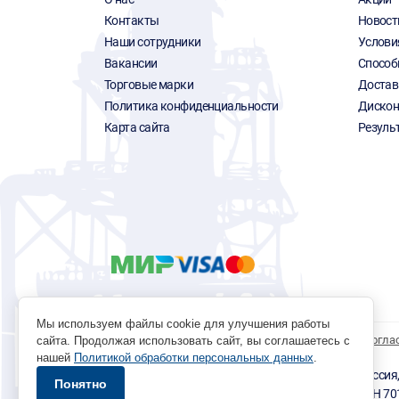
Контакты
Новост
Наши сотрудники
Услови
Вакансии
Способ
Торговые марки
Достав
Политика конфиденциальности
Дискон
Карта сайта
Резуль
Мы используем файлы cookie для улучшения работы
Политика обработки персональных данных
Согла
сайта. Продолжая использовать сайт, вы соглашаетесь с
нашей
Политикой обработки персональных данных
.
© 1996 - 2026 инструмент парк «Мастер Плюс» Россия, г.
Понятно
okp@masterplus.tomsk.ru ИП Брусницын Д.Н. ИНН 7