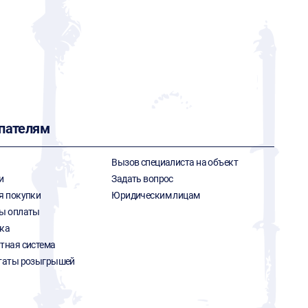
пателям
Вызов специалиста на объект
и
Задать вопрос
я покупки
Юридическим лицам
ы оплаты
ка
тная система
таты розыгрышей