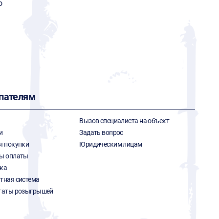
o
пателям
Вызов специалиста на объект
и
Задать вопрос
я покупки
Юридическим лицам
ы оплаты
ка
тная система
таты розыгрышей