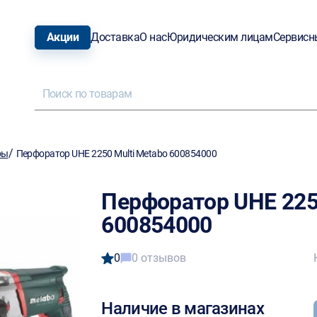
Акции
Доставка
О нас
Юридическим лицам
Сервисн
/
ры
Перфоратор UHE 2250 Multi Metabo 600854000
Перфоратор UHE 225
600854000
0
0 отзывов
Наличие в магазинах