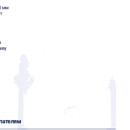
0 мм
т
я
еву
пателям