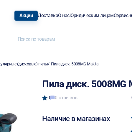
Акции
Доставка
О нас
Юридическим лицам
Сервисн
/
улярные (дисковые) пилы
Пила диск. 5008MG Makita
Пила диск. 5008MG 
0
0 отзывов
Наличие в магазинах