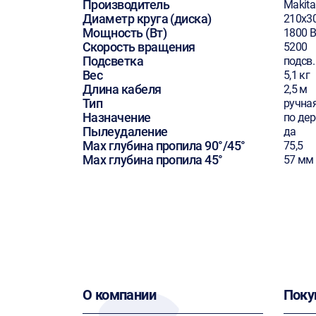
Производитель
Makita
Диаметр круга (диска)
210х3
Мощность (Вт)
1800 В
Скорость вращения
5200
Подсветка
подсв.
Вес
5,1 кг
Длина кабеля
2,5 м
Тип
ручна
Назначение
по дер
Пылеудаление
да
Max глубина пропила 90°/45°
75,5
Max глубина пропила 45°
57 мм
О компании
Поку