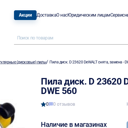
Акции
Доставка
О нас
Юридическим лицам
Сервисн
/
улярные (дисковые) пилы
Пила диск. D 23620 DeWALT снята, замена - 
Пила диск. D 23620 
DWE 560
0
0 отзывов
Наличие в магазинах