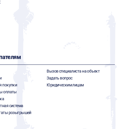
t
пателям
Вызов специалиста на объект
и
Задать вопрос
я покупки
Юридическим лицам
ы оплаты
ка
тная система
таты розыгрышей