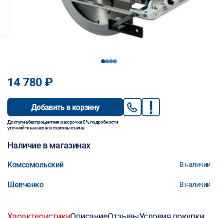
1
2
3
4
14 780 ₽
Добавить в корзину
Доступна беспроцентная рассрочка 0%, подробности
уточняйте на кассах в торговых залах.
Наличие в магазинах
Комсомольский
В наличии
Шевченко
В наличии
Характеристики
Описание
Отзывы
Условия покупки