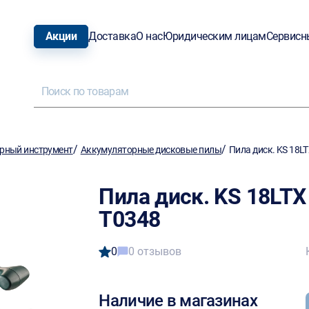
Акции
Доставка
О нас
Юридическим лицам
Сервисн
/
/
рный инструмент
Аккумуляторные дисковые пилы
Пила диск. KS 18LT
Пила диск. KS 18LTX
T0348
0
0 отзывов
Наличие в магазинах