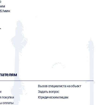
o
 мм
об/мин
°
пателям
Вызов специалиста на объект
и
Задать вопрос
я покупки
Юридическим лицам
ы оплаты