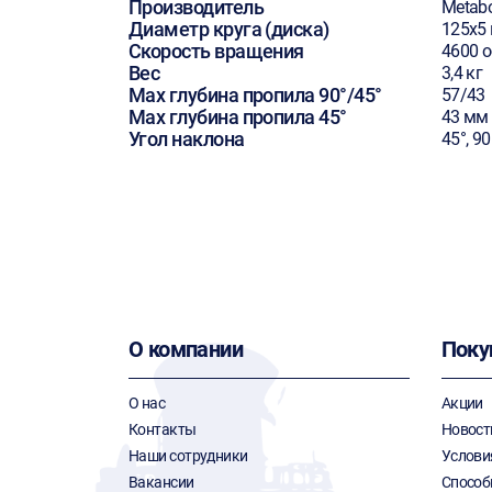
Производитель
Metab
Диаметр круга (диска)
125х5
Скорость вращения
4600 
Вес
3,4 кг
Max глубина пропила 90°/45°
57/43
Max глубина пропила 45°
43 мм
Угол наклона
45°, 90
О компании
Поку
О нас
Акции
Контакты
Новост
Наши сотрудники
Услови
Вакансии
Способ