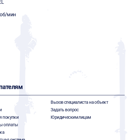
EL
 об/мин
пателям
Вызов специалиста на объект
и
Задать вопрос
я покупки
Юридическим лицам
ы оплаты
ка
тная система