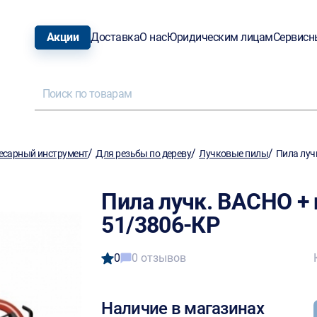
Акции
Доставка
О нас
Юридическим лицам
Сервисн
/
/
/
есарный инструмент
Для резьбы по дереву
Лучковые пилы
Пила луч
Пила лучк. BACHO + 
51/3806-КР
0
0 отзывов
Наличие в магазинах