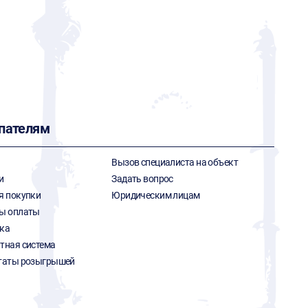
пателям
Вызов специалиста на объект
и
Задать вопрос
я покупки
Юридическим лицам
ы оплаты
ка
тная система
таты розыгрышей