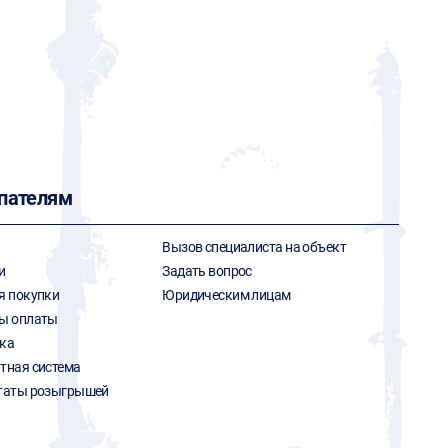
пателям
Вызов специалиста на объект
и
Задать вопрос
я покупки
Юридическим лицам
ы оплаты
ка
тная система
таты розыгрышей