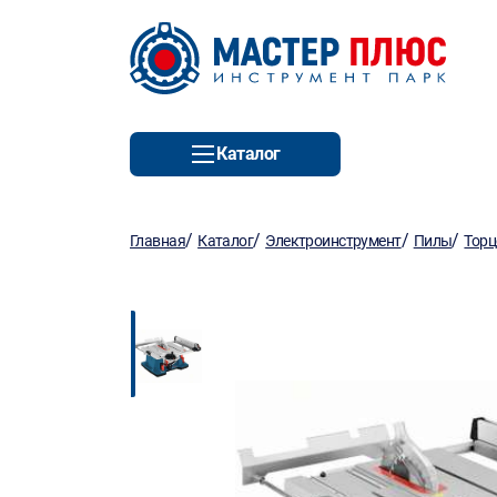
Каталог
/
/
/
/
Главная
Каталог
Электроинструмент
Пилы
Торц