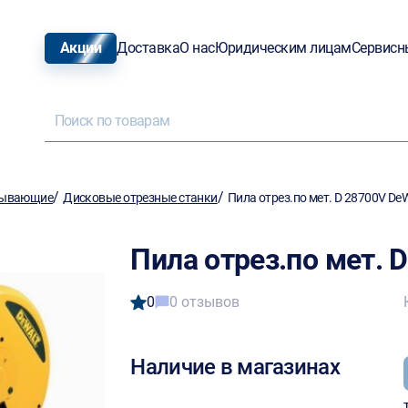
Акции
Доставка
О нас
Юридическим лицам
Сервисн
/
/
тывающие
Дисковые отрезные станки
Пила отрез.по мет. D 28700V DeW
Пила отрез.по мет. 
0
0 отзывов
Наличие в магазинах