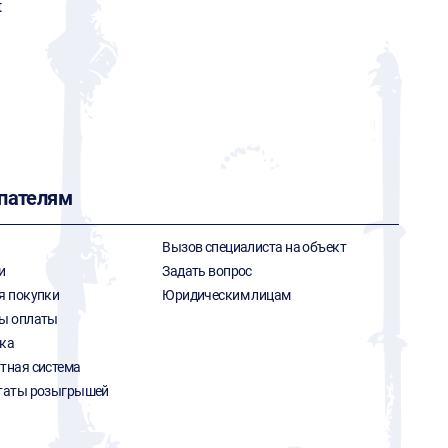
t
пателям
Вызов специалиста на объект
и
Задать вопрос
я покупки
Юридическим лицам
ы оплаты
ка
тная система
таты розыгрышей