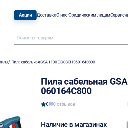
Акции
Доставка
О нас
Юридическим лицам
Сервисн
/
пилы
Пила сабельная GSA 1100 E BOSCH 060164C800
Пила сабельная GSA
060164C800
0
0 отзывов
Наличие в магазинах