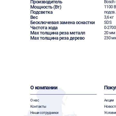
Производитель
Bosch 
Мощность (Вт)
1100 В
Подсветка
подсв.
Вес
3,6 кг
Бесключевая замена оснастки
SDS
Частота хода
0-2700
Max толщина реза металл
20 мм
Max толщина реза дерево
230 м
О компании
Поку
О нас
Акции
Контакты
Новост
Наши сотрудники
Услови