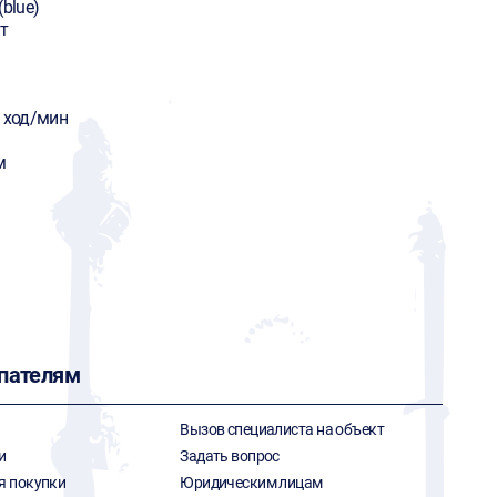
(blue)
т
 ход/мин
м
пателям
Вызов специалиста на объект
и
Задать вопрос
я покупки
Юридическим лицам