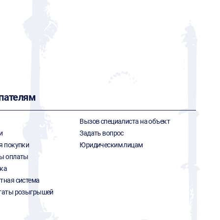
пателям
Вызов специалиста на объект
и
Задать вопрос
я покупки
Юридическим лицам
ы оплаты
ка
тная система
таты розыгрышей