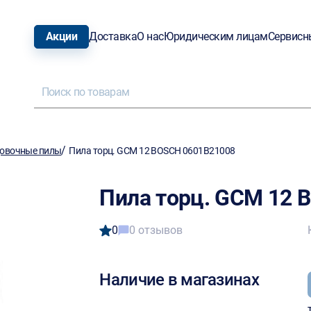
Акции
Доставка
О нас
Юридическим лицам
Сервисн
/
овочные пилы
Пила торц. GCM 12 BOSCH 0601В21008
Пила торц. GCM 12 
0
0 отзывов
Наличие в магазинах