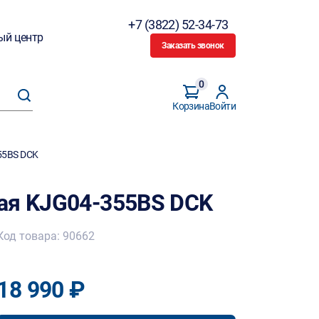
+7 (3822) 52-34-73
ый центр
Заказать звонок
0
Корзина
Войти
55BS DCK
ая KJG04-355BS DCK
Код товара: 90662
18 990 ₽