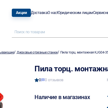
Акции
Доставка
О нас
Юридическим лицам
Сервисн
/
/
тывающие
Дисковые отрезные станки
Пила торц. монтажная KJG04-3
Пила торц. монтажн
0
0 отзывов
Наличие в магазинах