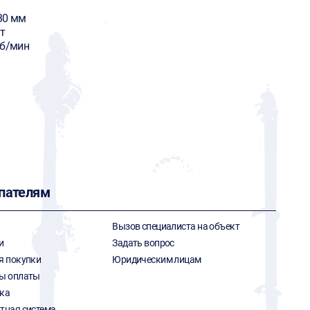
30 мм
т
об/мин
пателям
Вызов специалиста на объект
и
Задать вопрос
я покупки
Юридическим лицам
ы оплаты
ка
тная система