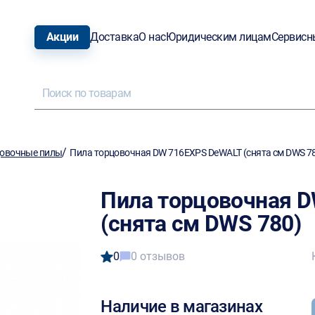
Акции
Доставка
О нас
Юридическим лицам
Сервисн
/
овочные пилы
Пила торцовочная DW 716EXPS DeWALT (снята см DWS 7
Пила торцовочная 
(снята см DWS 780)
0
0 отзывов
Наличие в магазинах