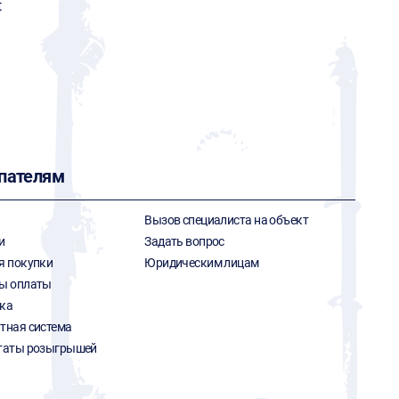
t
пателям
Вызов специалиста на объект
и
Задать вопрос
я покупки
Юридическим лицам
ы оплаты
ка
тная система
таты розыгрышей