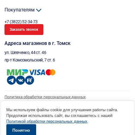
Покупателям
+7 (3822) 52-34-73
Заказать звонок
Адреса магазинов в г. Томск
ул. Шевченко, 44 ст. 46
пр-т Комсомольский, 7 ст. 6
Политика обработки персональных данных
Согласие на обработку персональных данных
Согласие на получение рассылки
Мы используем файлы cookie для улучшения работы сайта.
Продолжая использовать сайт, вы соглашаетесь с нашей
© 1996 - 2026 инструмент парк «Мастер Плюс» Россия, г. Томск, ул. Шевченко, 44 ст. 46, (3822) 52-34-
Политикой обработки персональных данных
.
73 okp@masterplus.tomsk.ru ИП Брусницын Д.Н. ИНН 701700002741
Разработано в Sibcode.team
Понятно