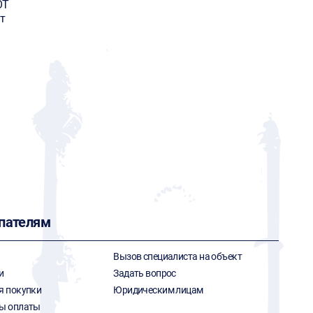
OT
т
пателям
Вызов специалиста на объект
и
Задать вопрос
я покупки
Юридическим лицам
ы оплаты