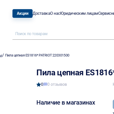
Акции
Доставка
О нас
Юридическим лицам
Сервисн
/
лы
Пила цепная ES1816* PATRIOT 220301500
Пила цепная ES1816
0
0 отзывов
Наличие в магазинах