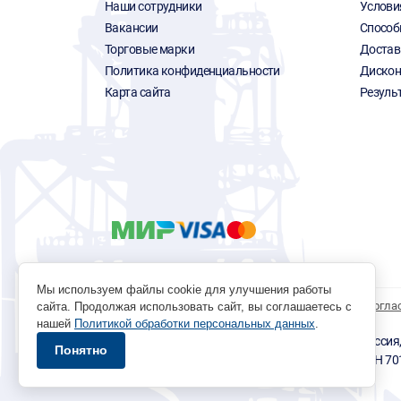
Наши сотрудники
Услови
Вакансии
Способ
Торговые марки
Достав
Политика конфиденциальности
Дискон
Карта сайта
Резуль
Мы используем файлы cookie для улучшения работы
Политика обработки персональных данных
Согла
сайта. Продолжая использовать сайт, вы соглашаетесь с
нашей
Политикой обработки персональных данных
.
© 1996 - 2026 инструмент парк «Мастер Плюс» Россия, г.
Понятно
okp@masterplus.tomsk.ru ИП Брусницын Д.Н. ИНН 7