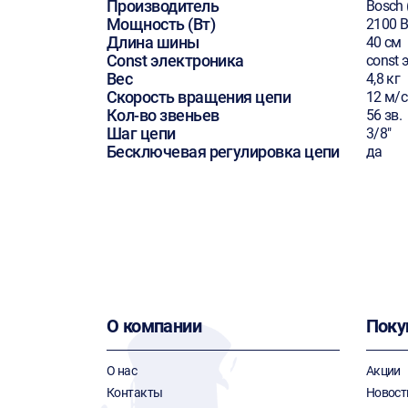
Производитель
Bosch 
Мощность (Вт)
2100 В
Длина шины
40 см
Const электроника
const 
Вес
4,8 кг
Скорость вращения цепи
12 м/с
Кол-во звеньев
56 зв.
Шаг цепи
3/8"
Бесключевая регулировка цепи
да
О компании
Поку
О нас
Акции
Контакты
Новост