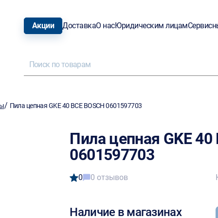
Акции
Доставка
О нас
Юридическим лицам
Сервисн
/
лы
Пила цепная GKE 40 BCE BOSCH 0601597703
Пила цепная GKE 40
0601597703
0
0 отзывов
Наличие в магазинах