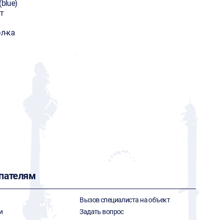
(blue)
т
эл-ка
пателям
Вызов специалиста на объект
и
Задать вопрос