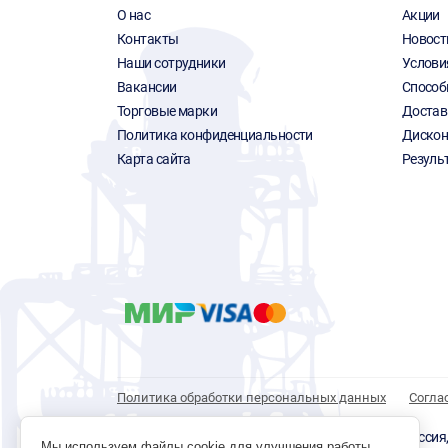
О нас
Акции
Контакты
Новост
Наши сотрудники
Услови
Вакансии
Способ
Торговые марки
Достав
Политика конфиденциальности
Дискон
Карта сайта
Резуль
Политика обработки персональных данных
Согла
© 1996 - 2026 инструмент парк «Мастер Плюс» Россия, г.
Мы используем файлы cookie для улучшения работы