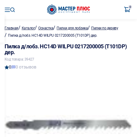
0
/
/
/
/
Главная
Каталог
Оснастка
Пилки для лобзика
Пилки по дереву
/
Пилка д/лобз. HC14D WILPU 0217200005 (T101DP) дер.
Пилка д/лобз. HC14D WILPU 0217200005 (T101DP)
дер.
Код товара: 39427
0
0 отзывов