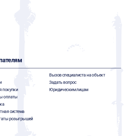
пателям
Вызов специалиста на объект
и
Задать вопрос
я покупки
Юридическим лицам
ы оплаты
ка
тная система
таты розыгрышей