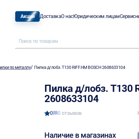
Акции
Доставка
О нас
Юридическим лицам
Сервисн
/
илки по металлу
Пилка д/лобз. T130 RIFF.HM BOSCH 2608633104
Пилка д/лобз. T130
2608633104
0
0 отзывов
Наличие в магазинах