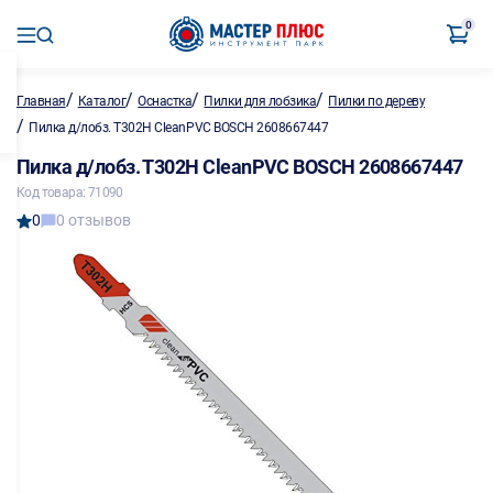
0
/
/
/
/
Главная
Каталог
Оснастка
Пилки для лобзика
Пилки по дереву
/
Пилка д/лобз. Т302H CleanPVC BOSCH 2608667447
Пилка д/лобз. Т302H CleanPVC BOSCH 2608667447
Код товара: 71090
0
0 отзывов