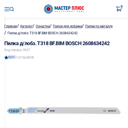
0
/
/
/
/
Главная
Каталог
Оснастка
Пилки для лобзика
Пилки по металлу
/
Пилка д/лобз. T318 BF.BIM BOSCH 2608634242
Пилка д/лобз. T318 BF.BIM BOSCH 2608634242
Код товара: 9927
0
0 отзывов