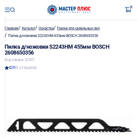
0
/
/
/
Главная
Каталог
Оснастка
Пилки для сабельных пил
/
Пилка д/ножовки S2243HM 455мм BOSCH 2608650356
Пилка д/ножовки S2243HM 455мм BOSCH
2608650356
Код товара: 22537
0
0 отзывов