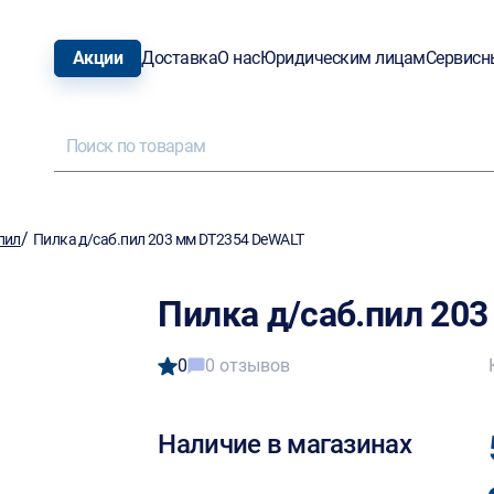
Акции
Доставка
О нас
Юридическим лицам
Сервисн
/
пил
Пилка д/саб.пил 203 мм DT2354 DeWALT
Пилка д/саб.пил 20
0
0 отзывов
Наличие в магазинах