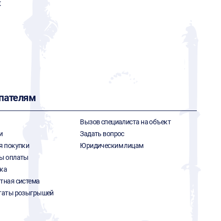
t
пателям
Вызов специалиста на объект
и
Задать вопрос
я покупки
Юридическим лицам
ы оплаты
ка
тная система
таты розыгрышей