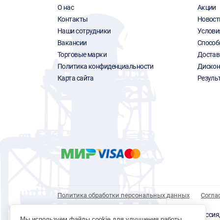
О нас
Акции
Контакты
Новост
Наши сотрудники
Услови
Вакансии
Способ
Торговые марки
Достав
Политика конфиденциальности
Дискон
Карта сайта
Резуль
Политика обработки персональных данных
Согла
© 1996 - 2026 инструмент парк «Мастер Плюс» Россия, г.
Мы используем файлы cookie для улучшения работы