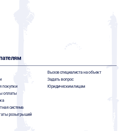
пателям
Вызов специалиста на объект
и
Задать вопрос
я покупки
Юридическим лицам
ы оплаты
ка
тная система
таты розыгрышей