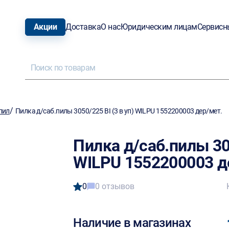
Акции
Доставка
О нас
Юридическим лицам
Сервисн
/
пил
Пилка д/саб.пилы 3050/225 BI (3 в уп) WILPU 1552200003 дер/мет.
Пилка д/саб.пилы 305
WILPU 1552200003 д
0
0 отзывов
Наличие в магазинах