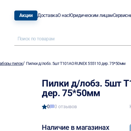
Акции
Доставка
О нас
Юридическим лицам
Сервисн
/
аборы пилок
Пилки д/лобз. 5шт T101AO RUNEX 555110 дер. 75*50мм
Пилки д/лобз. 5шт 
дер. 75*50мм
0
0 отзывов
Наличие в магазинах