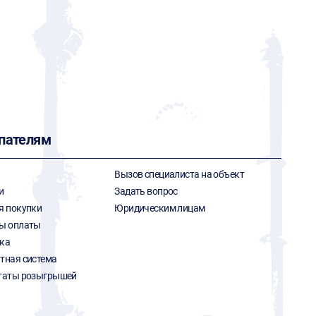
пателям
Вызов специалиста на объект
и
Задать вопрос
я покупки
Юридическим лицам
ы оплаты
ка
тная система
таты розыгрышей