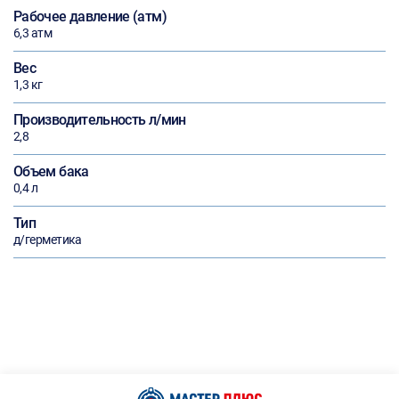
Рабочее давление (атм)
6,3 атм
Вес
1,3 кг
Производительность л/мин
2,8
Объем бака
0,4 л
Тип
д/герметика