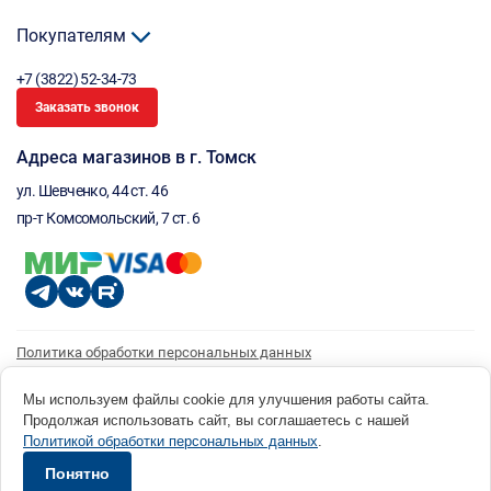
Покупателям
+7 (3822) 52-34-73
Заказать звонок
Адреса магазинов в г. Томск
ул. Шевченко, 44 ст. 46
пр-т Комсомольский, 7 ст. 6
Политика обработки персональных данных
Согласие на обработку персональных данных
Согласие на получение рассылки
Мы используем файлы cookie для улучшения работы сайта.
Продолжая использовать сайт, вы соглашаетесь с нашей
© 1996 - 2026 инструмент парк «Мастер Плюс» Россия, г. Томск, ул. Шевченко, 44 ст. 46, (3822) 52-34-
Политикой обработки персональных данных
.
73 okp@masterplus.tomsk.ru ИП Брусницын Д.Н. ИНН 701700002741
Разработано в Sibcode.team
Понятно