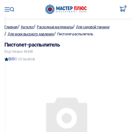
0
/
/
/
Главная
Каталог
Расходные материалы
Для садовой техники
/
/
Для моек высокого давления
Пистолет-распылитель
Пистолет-распылитель
Код товара: 46448
0
0 отзывов