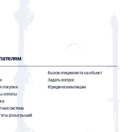
пателям
Вызов специалиста на объект
и
Задать вопрос
я покупки
Юридическим лицам
ы оплаты
ка
тная система
таты розыгрышей