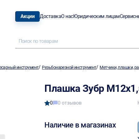
Акции
Доставка
О нас
Юридическим лицам
Сервисн
/
/
есарный инструмент
Резьбонарезной инструмент
Метчики, плашки, р
Плашка Зубр М12х1,5
0
0 отзывов
Наличие в магазинах