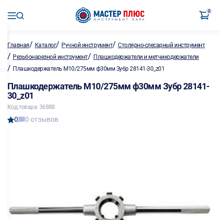
0
/
/
/
Главная
Каталог
Ручной инструмент
Столярно-слесарный инструмент
/
/
Резьбонарезной инструмент
Плашкодержатели и метчикодержатели
/
Плашкодержатель М10/275мм ф30мм Зубр 28141-30_z01
Плашкодержатель М10/275мм ф30мм Зубр 28141-
30_z01
Код товара: 36888
0
0 отзывов