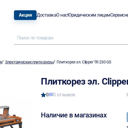
Акции
Доставка
О нас
Юридическим лицам
Сервисн
/
/
я
Электрические плиткорезы
Плиткорез эл. Clipper TR 230 GS
Плиткорез эл. Clippe
0
0 отзывов
Наличие в магазинах