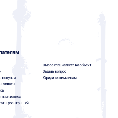
пателям
Вызов специалиста на объект
и
Задать вопрос
я покупки
Юридическим лицам
ы оплаты
ка
тная система
таты розыгрышей