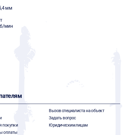
5,4 мм
т
об/мин
пателям
Вызов специалиста на объект
и
Задать вопрос
я покупки
Юридическим лицам
ы оплаты